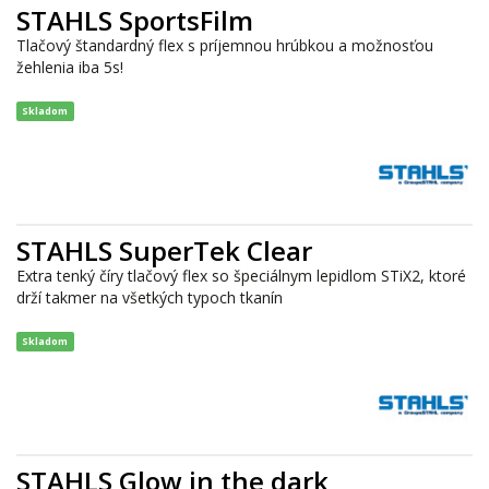
STAHLS SportsFilm
Tlačový štandardný flex s príjemnou hrúbkou a možnosťou
žehlenia iba 5s!
Skladom
STAHLS SuperTek Clear
Extra tenký číry tlačový flex so špeciálnym lepidlom STiX2, ktoré
drží takmer na všetkých typoch tkanín
Skladom
STAHLS Glow in the dark