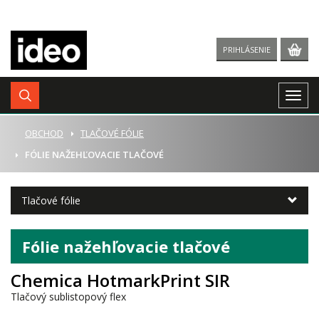
PRIHLÁSENIE
Togg
navig
ÚVOD
OBCHOD
TLAČOVÉ FÓLIE
FÓLIE NAŽEHĽOVACIE TLAČOVÉ
Tlačové fólie
Fólie nažehľovacie tlačové
Chemica HotmarkPrint SIR
Tlačový sublistopový flex