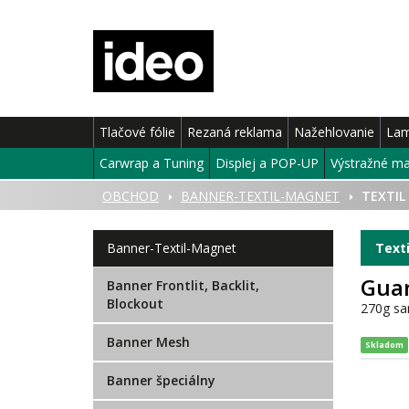
Tlačové fólie
Rezaná reklama
Nažehlovanie
Lam
Carwrap a Tuning
Displej a POP-UP
Výstražné ma
ÚVOD
OBCHOD
BANNER-TEXTIL-MAGNET
TEXTIL
Banner-Textil-Magnet
Texti
Guan
Banner Frontlit, Backlit,
Blockout
270g sam
Banner Mesh
Skladom
Banner špeciálny