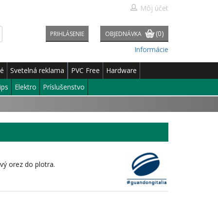
Môj účet
(0)
PRIHLÁSENIE
OBJEDNÁVKA
Informácie
né
Svetelná reklama
PVC Free
Hardware
ips
Elektro
Príslušenstvo
vý orez do plotra.