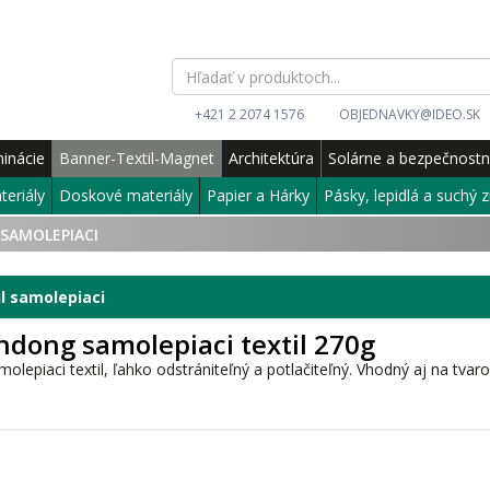
+421 2 2074 1576
OBJEDNAVKY@IDEO.SK
inácie
Banner-Textil-Magnet
Architektúra
Solárne a bezpečnost
teriály
Doskové materiály
Papier a Hárky
Pásky, lepidlá a suchý z
 SAMOLEPIACI
l samolepiaci
dong samolepiaci textil 270g
olepiaci textil, ľahko odstrániteľný a potlačiteľný. Vhodný aj na tvaro