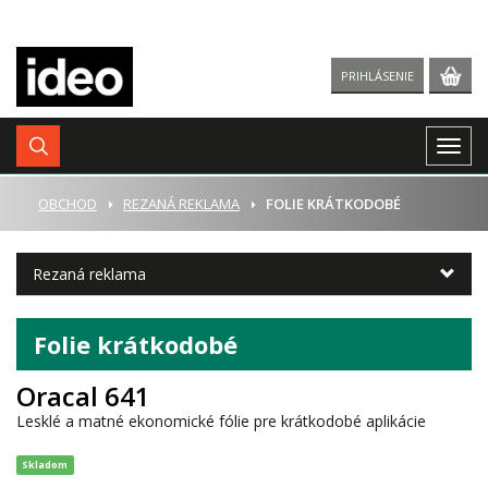
PRIHLÁSENIE
Togg
navig
ÚVOD
OBCHOD
REZANÁ REKLAMA
FOLIE KRÁTKODOBÉ
Rezaná reklama
Folie krátkodobé
Oracal 641
Lesklé a matné ekonomické fólie pre krátkodobé aplikácie
Skladom