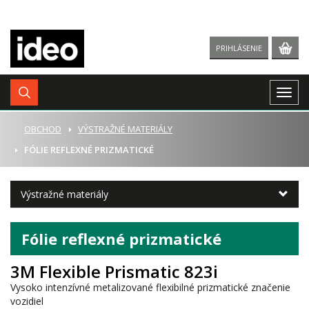
PRIHLÁSENIE
Togg
navig
ÚVOD
OBCHOD
VÝSTRAŽNÉ MATERIÁLY
FÓLIE REFLEXNÉ PRIZMATICKÉ
Výstražné materiály
Fólie reflexné prizmatické
3M Flexible Prismatic 823i
Vysoko intenzívné metalizované flexibilné prizmatické značenie
vozidiel