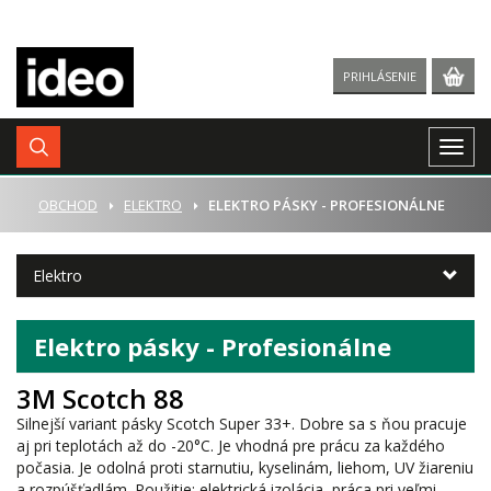
PRIHLÁSENIE
Togg
navig
ÚVOD
OBCHOD
ELEKTRO
ELEKTRO PÁSKY - PROFESIONÁLNE
Elektro
Elektro pásky - Profesionálne
3M Scotch 88
Silnejší variant pásky Scotch Super 33+. Dobre sa s ňou pracuje
aj pri teplotách až do -20°C. Je vhodná pre prácu za každého
počasia. Je odolná proti starnutiu, kyselinám, liehom, UV žiareniu
a rozpúšťadlám. Použitie: elektrická izolácia, práca pri veľmi