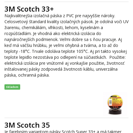
3M Scotch 33+
Najkvalitnejšia izolačná páska z PVC pre najvyššie nároky.
Celosvetový štandard kvality izolačných pások. Je odolná voči UV
žiareniu, chemikáliám, vlhkosti, liehom, kyselinám a
rozpúšťadlám. Je vhodná ako elektrická izolácia do
najnáročnejších podmienok. Veľmi dobre sa s ňou pracuje. Aj
keď má väčšiu hrúbku, je veľmi ohybná a tvárna, a to až do
teploty -18°C. Trvale odoláva teplote 105°C. Aj pri takto vysokej
teplote lepidlo nezostáva po odlepení na súčiastkách. Použitie:
elektrická izolácia pre vnútorné aj vonkajšie použitie, životnosť
inštalovanej pásky zodpovedá životnosti káblu, univerzálna
páska, ochranná páska.
Skladom
3M Scotch 35
Je farebným variantom pásky Scotch Super 33+ a má takmer