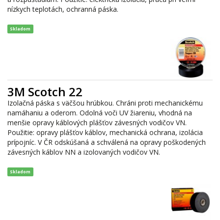
nízkych teplotách, ochranná páska.
Skladom
3M Scotch 22
Izolačná páska s väčšou hrúbkou. Chráni proti mechanickému
namáhaniu a oderom. Odolná voči UV žiareniu, vhodná na
menšie opravy káblových plášťov závesných vodičov VN.
Použitie: opravy plášťov káblov, mechanická ochrana, izolácia
prípojníc. V ČR odskúšaná a schválená na opravy poškodených
závesných káblov NN a izolovaných vodičov VN.
Skladom