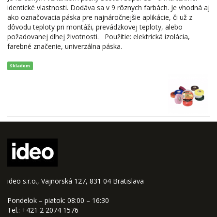
identické vlastnosti. Dodáva sa v 9 rôznych farbách. Je vhodná aj
ako označovacia páska pre najnáročnejšie aplikácie, či už z
dôvodu teploty pri montáži, prevádzkovej teploty, alebo
požadovanej dlhej životnosti. Použitie: elektrická izolácia,
farebné značenie, univerzálna páska.
Skladom
ideo s.r.o., Vajnorská 127, 831 04 Bratislava
Pondelok – piatok: 08:00 – 16:30
Tel.: +421 2 2074 1576