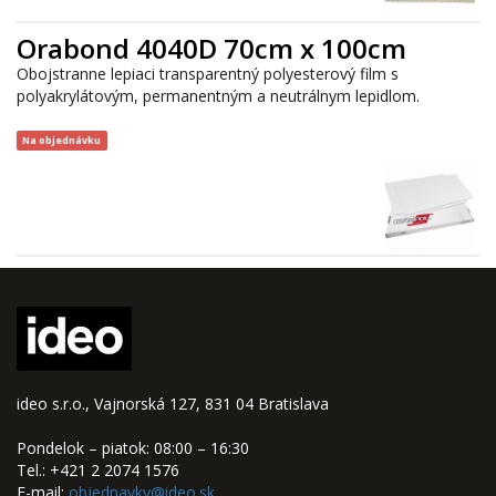
Orabond 4040D 70cm x 100cm
Obojstranne lepiaci transparentný polyesterový film s
polyakrylátovým, permanentným a neutrálnym lepidlom.
Na objednávku
ideo s.r.o., Vajnorská 127, 831 04 Bratislava
Pondelok – piatok: 08:00 – 16:30
Tel.: +421 2 2074 1576
E-mail:
objednavky@ideo.sk