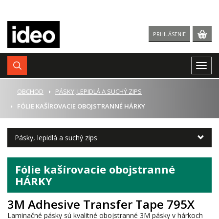
PRIHLÁSENIE
Togg
navig
ÚVOD
OBCHOD
PÁSKY, LEPIDLÁ A SUCHÝ ZIPS
FÓLIE KAŠÍROVACIE OBOJSTRANNÉ HÁRKY
Pásky, lepidlá a suchý zips
Fólie kašírovacie obojstranné
HÁRKY
3M Adhesive Transfer Tape 795X
Laminačné pásky sú kvalitné obojstranné 3M pásky v hárkoch