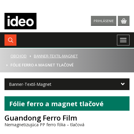
PRIHLÁSENIE
Togg
navig
ÚVOD
OBCHOD
BANNER-TEXTIL-MAGNET
FÓLIE FERRO A MAGNET TLAČOVÉ
Banner-Textil-Magnet
Fólie ferro a magnet tlačové
Guandong Ferro Film
Nemagnetizujúca PP ferro fólia – tlačová