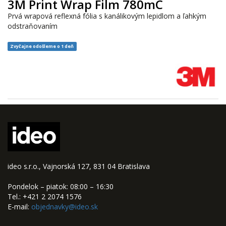
3M Print Wrap Film 780mC
Prvá wrapová reflexná fólia s kanálikovým lepidlom a ľahkým
odstraňovaním
Zvyčajne odošleme o 1 deň
ideo s.r.o., Vajnorská 127, 831 04 Bratislava
Pondelok – piatok: 08:00 – 16:30
Tel.: +421 2 2074 1576
E-mail:
objednavky@ideo.sk