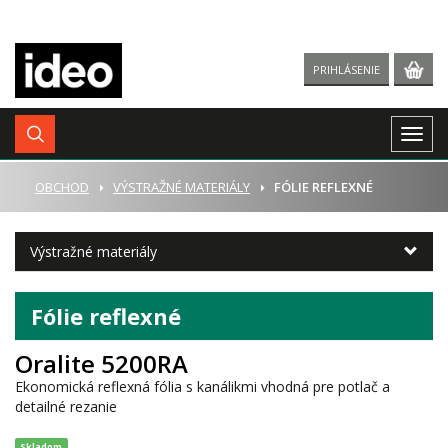
PRIHLÁSENIE
Togg
navig
ÚVOD
OBCHOD
VÝSTRAŽNÉ MATERIÁLY
FÓLIE REFLEXNÉ
Výstražné materiály
Fólie reflexné
Oralite 5200RA
Ekonomická reflexná fólia s kanálikmi vhodná pre potlač a
detailné rezanie
Skladom