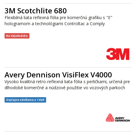
3M Scotchlite 680
Flexibilná liata reflexná fólia pre komerčnú grafiku s "E"
hologramom a technológiami Controltac a Comply
Na objednávku
Avery Dennison VisiFlex V4000
Vysoko kvalitná retro-reflexná liata fólia s perličkami, určená pre
dlhodobé komerčné a núdzové použitie vo vozových parkoch
Zvyčajne odošleme o 1 deň