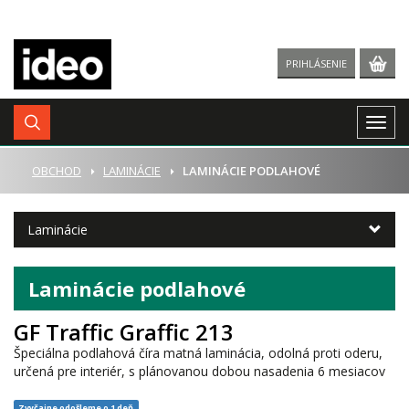
PRIHLÁSENIE
Togg
navig
ÚVOD
OBCHOD
LAMINÁCIE
LAMINÁCIE PODLAHOVÉ
Laminácie
Laminácie podlahové
GF Traffic Graffic 213
Špeciálna podlahová číra matná laminácia, odolná proti oderu,
určená pre interiér, s plánovanou dobou nasadenia 6 mesiacov
Zvyčajne odošleme o 1 deň