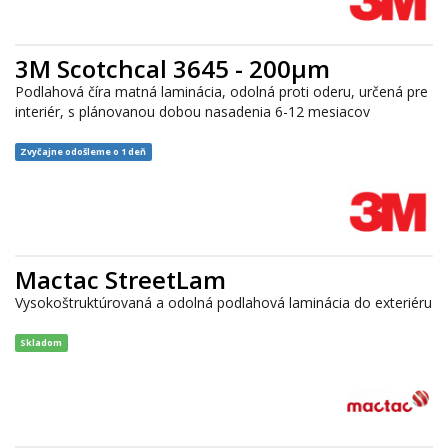
3M Scotchcal 3645 - 200μm
Podlahová číra matná laminácia, odolná proti oderu, určená pre
interiér, s plánovanou dobou nasadenia 6-12 mesiacov
Zvyčajne odošleme o 1 deň
Mactac StreetLam
Vysokoštruktúrovaná a odolná podlahová laminácia do exteriéru
Skladom