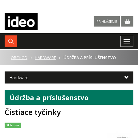
PRIHLÁSENIE
Togg
navig
ÚVOD
OBCHOD
HARDWARE
ÚDRŽBA A PRÍSLUŠENSTVO
Hardware
Údržba a príslušenstvo
Čistiace tyčinky
Skladom