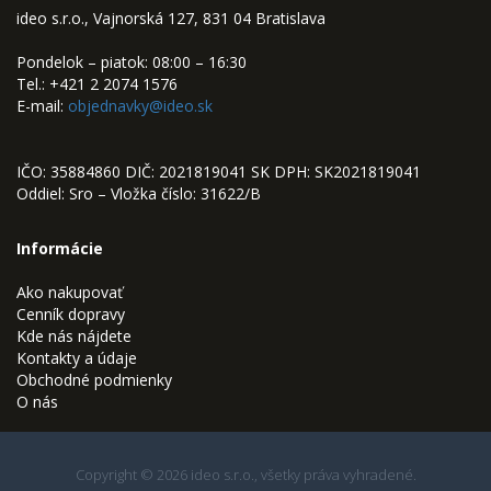
ideo s.r.o., Vajnorská 127, 831 04 Bratislava
Pondelok – piatok: 08:00 – 16:30
Tel.: +421 2 2074 1576
E-mail:
objednavky@ideo.sk
IČO: 35884860 DIČ: 2021819041 SK DPH: SK2021819041
Oddiel: Sro – Vložka číslo: 31622/B
Informácie
Ako nakupovať
Cenník dopravy
Kde nás nájdete
Kontakty a údaje
Obchodné podmienky
O nás
Copyright © 2026 ideo s.r.o., všetky práva vyhradené.