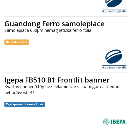
Guandong Ferro samolepiace
Samolepiaca 600µm nemagnetická ferro fólia
Na ceste k nám
Igepa FB510 B1 Frontlit banner
Kvalitný banner 510g bez delaminácie s coatingom a triedou
nehorľavosti B1
Zvyčajne odošleme o 1 deň