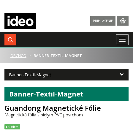
PRIHLÁSENIE
Togg
navig
ÚVOD
OBCHOD
BANNER-TEXTIL-MAGNET
Banner-Textil-Magnet
Banner-Textil-Magnet
Guandong Magnetické Fólie
Magnetická fólia s bielym PVC povrchom
Skladom