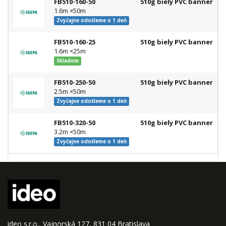
FB510-160-50
510g biely PVC banner
C
1.6m ×50m
Zvyčajne odošleme o 1 deň
FB510-160-25
510g biely PVC banner
C
1.6m ×25m
Skladom
FB510-250-50
510g biely PVC banner
C
2.5m ×50m
Zvyčajne odošleme o 1 deň
FB510-320-50
510g biely PVC banner
C
3.2m ×50m
Zvyčajne odošleme o 1 deň
ideo s.r.o., Vajnorská 127, 831 04 Bratislava