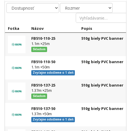
Fotka
Názov
Popis
FB510-110-25
510g biely PVC banner
C
1.1m ×25m
Skladom
FB510-110-50
510g biely PVC banner
C
1.1m ×50m
Zvyčajne odošleme o 1 deň
FB510-137-25
510g biely PVC banner
C
1.37m ×25m
Skladom
FB510-137-50
510g biely PVC banner
C
1.37m ×50m
Zvyčajne odošleme o 1 deň