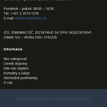
Pondelok – piatok: 08:00 – 16:30
Tel.: +421 2 2074 1576
E-mail:
objednavky@ideo.sk
IČO: 35884860 DIČ: 2021819041 SK DPH: SK2021819041
Oddiel: Sro – Vložka číslo: 31622/B
Informácie
Ako nakupovať
Cenník dopravy
Kde nás nájdete
Kontakty a údaje
Obchodné podmienky
O nás
Copyright © 2026 ideo s.r.o., všetky práva vyhradené.