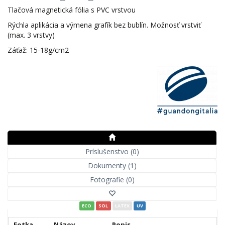
Tlačová magnetická fólia s PVC vrstvou
Rýchla aplikácia a výmena grafík bez bublín. Možnosť vrstviť
(max. 3 vrstvy)
Záťaž: 15-18g/cm2
Príslušenstvo (0)
Dokumenty (1)
Fotografie (0)
ECO
SOL
LATEX
UV
Fotka
Názov
Popis