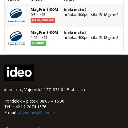
MagPrint400M
biela matná
Ce
0.5m ×15m
hrúbka: 400µm, sila 15-18 g/cm2
Na objednávku
MagPrint400M
biela matná
Ce
1.02m ×15m
hrúbka: 400µm, sila 15-18 g/cm2
Skladom
ideo s.r.o., Vajnorská 127, 831 04 Bratislava
Pondelok – piatok: 08:00 – 16:30
Tel.: +421 2 2074 1576
E-mail:
objednavky@ideo.sk