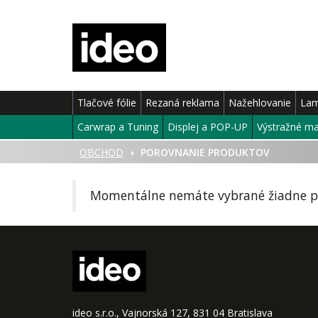
Tlačové fólie
Rezaná reklama
Nažehlovanie
Lam
Carwrap a Tuning
Displej a POP-UP
Výstražné ma
ÚVOD
OBCHOD
POROVNANIE PRODUKTOV
Momentálne nemáte vybrané žiadne pr
ideo s.r.o., Vajnorská 127, 831 04 Bratislava