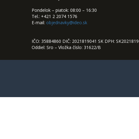
Pondelok – piatok: 08:00 – 16:30
Tel.: +421 2 2074 1576
E-mail:
objednavky@ideo.sk
IČO: 35884860 DIČ: 2021819041 SK DPH: SK202181
Oddiel: Sro – Vložka číslo: 31622/B