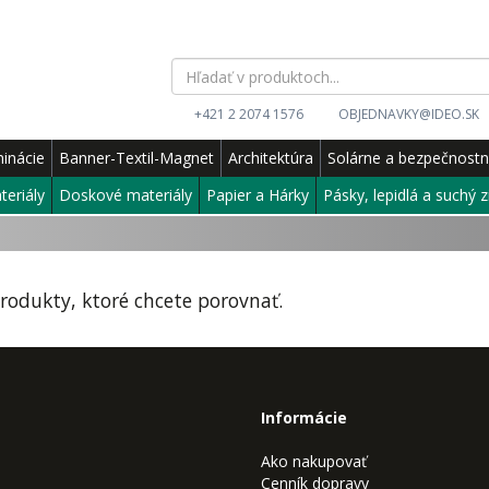
+421 2 2074 1576
OBJEDNAVKY@IDEO.SK
inácie
Banner-Textil-Magnet
Architektúra
Solárne a bezpečnost
teriály
Doskové materiály
Papier a Hárky
Pásky, lepidlá a suchý z
odukty, ktoré chcete porovnať.
Informácie
Ako nakupovať
Cenník dopravy