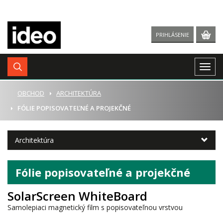
PRIHLÁSENIE
Togg
navig
ÚVOD
OBCHOD
ARCHITEKTÚRA
FÓLIE POPISOVATEĽNÉ A PROJEKČNÉ
Architektúra
Fólie popisovateľné a projekčné
SolarScreen WhiteBoard
Samolepiaci magnetický film s popisovateľnou vrstvou