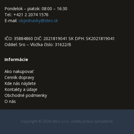
Pondelok – piatok: 08:00 – 16:30
Tel.: +421 2 2074 1576
E-mail:
objednavky@ideo.sk
IČO: 35884860 DIČ: 2021819041 SK DPH: SK2021819041
Oddiel: Sro – Vložka číslo: 31622/B
Informácie
Ako nakupovať
Cenník dopravy
Kde nás nájdete
Kontakty a údaje
Obchodné podmienky
O nás
Copyright © 2026 ideo s.r.o., všetky práva vyhradené.