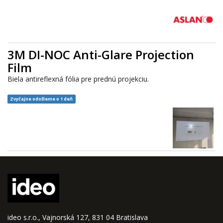
3M DI-NOC Anti-Glare Projection
Film
Biela antireflexná fólia pre prednú projekciu.
Zvyčajne odošleme o 1 deň
ideo s.r.o., Vajnorská 127, 831 04 Bratislava