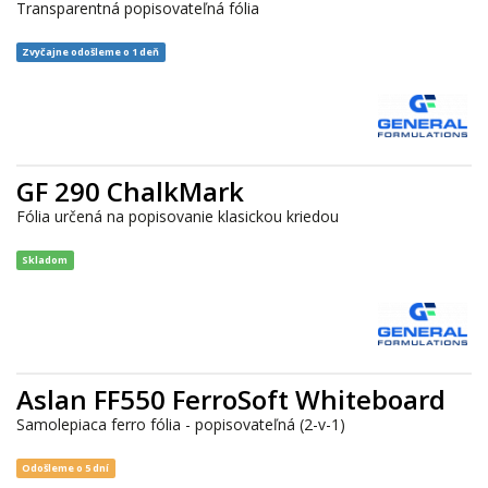
Transparentná popisovateľná fólia
Zvyčajne odošleme o 1 deň
GF 290 ChalkMark
Fólia určená na popisovanie klasickou kriedou
Skladom
Aslan FF550 FerroSoft Whiteboard
Samolepiaca ferro fólia - popisovateľná (2-v-1)
Odošleme o 5 dní