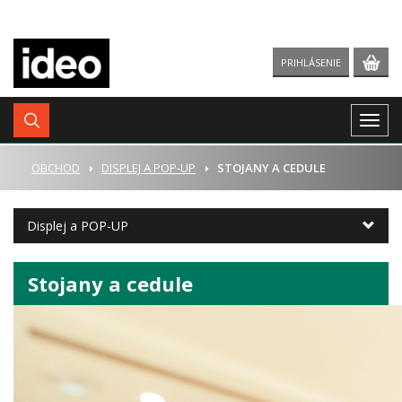
PRIHLÁSENIE
Togg
navig
ÚVOD
OBCHOD
DISPLEJ A POP-UP
STOJANY A CEDULE
Displej a POP-UP
Stojany a cedule