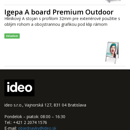
Igepa A board Premium Outdoor
Hliníkový A stojan s profilom 32mm pre exteriérové použitie s
oblým rohom a obojstrannou grafikou pod klip rámom
Skladom
ideo s.r.o., Vajnorská 127, 831 04 Bratislava
Pondelok – piatok: 08:00 – 16:30
Tel.: +421 2 2074 1576
E-mail:
objednavky@ideo.sk