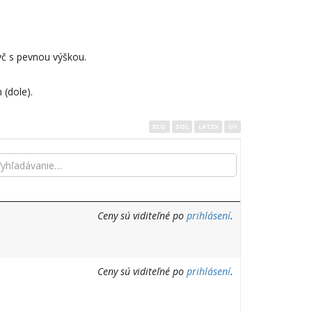
yč s pevnou výškou.
(dole).
ECO
SOL
LATEX
UV
Ceny sú viditeľné po
prihlásení
.
Ceny sú viditeľné po
prihlásení
.