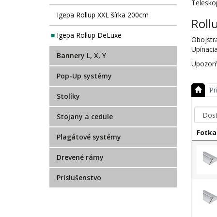
Teleskop
Igepa Rollup XXL šírka 200cm
Roll
Igepa Rollup DeLuxe
Obojstr
Upínacia 
Bannery L, X, Y
Upozorň
Pop-Up systémy
Pr
Stolíky
Stojany a cedule
Fotka
Plagátové systémy
Drevené rámy
Príslušenstvo