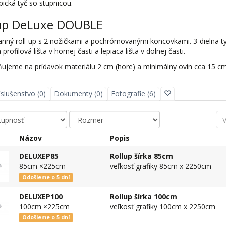
ická tyč so stupnicou.
up DeLuxe DOUBLE
anný roll-up s 2 nožičkami a pochrómovanými koncovkami. 3-dielna t
profilová lišta v hornej časti a lepiaca lišta v dolnej časti.
ujeme na prídavok materiálu 2 cm (hore) a minimálny ovin cca 15 cm 
íslušenstvo (0)
Dokumenty (0)
Fotografie (6)
Názov
Popis
DELUXEP85
Rollup šírka 85cm
85cm ×225cm
veľkosť grafiky 85cm x 2250cm
Odošleme o 5 dní
DELUXEP100
Rollup šírka 100cm
100cm ×225cm
veľkosť grafiky 100cm x 2250cm
Odošleme o 5 dní