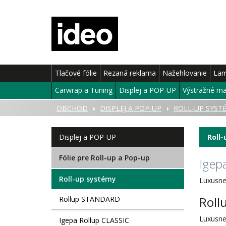
Tlačové fólie
Rezaná reklama
Nažehlovanie
Lam
Carwrap a Tuning
Displej a POP-UP
Výstražné ma
ÚVOD
OBCHOD
DISPLEJ A POP-UP
ROLL-UP SYST
Displej a POP-UP
Roll
Fólie pre Roll-up a Pop-up
Igep
Roll-up systémy
Luxusne
Roll
Rollup STANDARD
Luxusne
Igepa Rollup CLASSIC