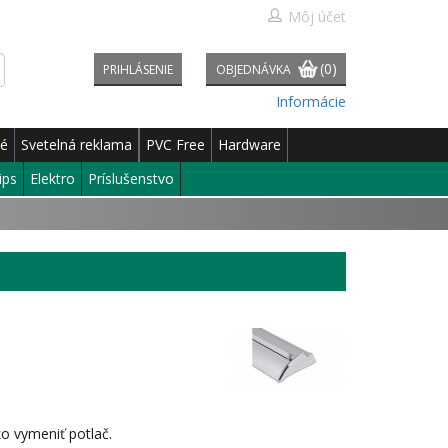
Môj účet
(0)
PRIHLÁSENIE
OBJEDNÁVKA
Informácie
né
Svetelná reklama
PVC Free
Hardware
ips
Elektro
Príslušenstvo
o vymeniť potlač.