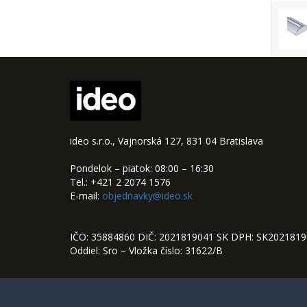
ideo s.r.o., Vajnorská 127, 831 04 Bratislava
Pondelok – piatok: 08:00 – 16:30
Tel.: +421 2 2074 1576
E-mail:
objednavky@ideo.sk
IČO: 35884860 DIČ: 2021819041 SK DPH: SK202181
Oddiel: Sro – Vložka číslo: 31622/B