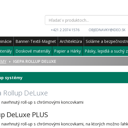
+421 2 2074 1576
OBJEDNAVKY@IDEO.SK
inácie
Banner-Textil-Magnet
Architektúra
Solárne a bezpečnost
teriály
Doskové materiály
Papier a Hárky
Pásky, lepidlá a suchý z
ÉMY
IGEPA ROLLUP DELUXE
-up systémy
a Rollup DeLuxe
 navrhnutý roll-up s chrómovými koncovkami
up DeLuxe PLUS
 navrhnutý roll-up s chrómovými koncovkami, na ktorých možno ľahk