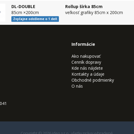
DL-DOUBLE
Rollup šírka 85cm
85cm ×200cm
veľkosť grafiky 85cm x 200cm
Zvyčajne odošleme o 1 deň
Informácie
Ako nakupovať
Cenník dopravy
Kde nás nájdete
Kontakty a údaje
Obchodné podmienky
O nás
9041
Copyright © 2026 ideo s.r.o., všetky práva vyhradené.