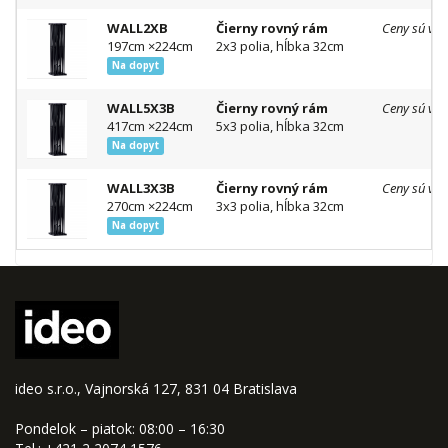
WALL2XB
Čierny rovný rám
Ceny sú vid
197cm ×224cm
2x3 polia, hĺbka 32cm
Na dopyt
WALL5X3B
Čierny rovný rám
Ceny sú vid
417cm ×224cm
5x3 polia, hĺbka 32cm
Na dopyt
WALL3X3B
Čierny rovný rám
Ceny sú vid
270cm ×224cm
3x3 polia, hĺbka 32cm
Na dopyt
ideo s.r.o., Vajnorská 127, 831 04 Bratislava
Pondelok – piatok: 08:00 – 16:30