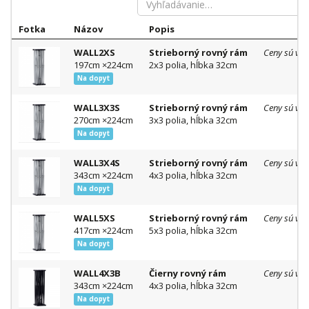
Fotka
Názov
Popis
WALL2XS
Strieborný rovný rám
Ceny sú vid
197cm ×224cm
2x3 polia, hĺbka 32cm
Na dopyt
WALL3X3S
Strieborný rovný rám
Ceny sú vid
270cm ×224cm
3x3 polia, hĺbka 32cm
Na dopyt
WALL3X4S
Strieborný rovný rám
Ceny sú vid
343cm ×224cm
4x3 polia, hĺbka 32cm
Na dopyt
WALL5XS
Strieborný rovný rám
Ceny sú vid
417cm ×224cm
5x3 polia, hĺbka 32cm
Na dopyt
WALL4X3B
Čierny rovný rám
Ceny sú vid
343cm ×224cm
4x3 polia, hĺbka 32cm
Na dopyt