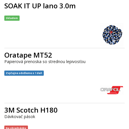
SOAK IT UP lano 3.0m
Skladom
Oratape MT52
Papierová prenoska so strednou lepivosťou
Zvyčajne odošleme o 1 deň
3M Scotch H180
Dávkovač pások
Na objednávku