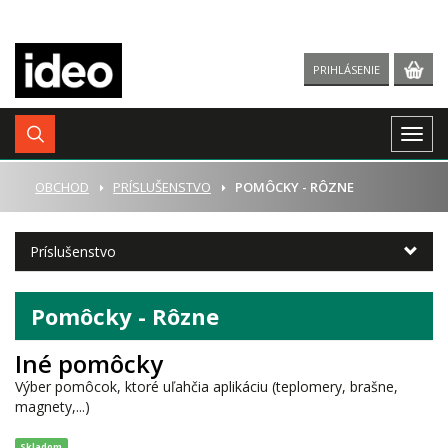
PRIHLÁSENIE
Togg
navig
ÚVOD
OBCHOD
PRÍSLUŠENSTVO
POMÔCKY - RÔZNE
Príslušenstvo
Pomôcky - Rôzne
Iné pomôcky
Výber pomôcok, ktoré uľahčia aplikáciu (teplomery, brašne,
magnety,...)
Skladom