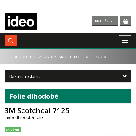
PRIHLÁSENIE
Togg
navig
ÚVOD
OBCHOD
REZANÁ REKLAMA
FÓLIE DLHODOBÉ
Rezaná reklama
Fólie dlhodobé
3M Scotchcal 7125
Liata dlhodobá fólia
Skladom