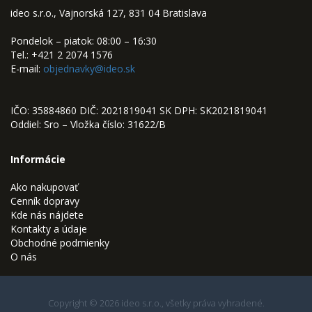
ideo s.r.o., Vajnorská 127, 831 04 Bratislava
Pondelok – piatok: 08:00 – 16:30
Tel.: +421 2 2074 1576
E-mail:
objednavky@ideo.sk
IČO: 35884860 DIČ: 2021819041 SK DPH: SK2021819041
Oddiel: Sro – Vložka číslo: 31622/B
Informácie
Ako nakupovať
Cenník dopravy
Kde nás nájdete
Kontakty a údaje
Obchodné podmienky
O nás
Copyright © 2026 ideo s.r.o., všetky práva vyhradené.