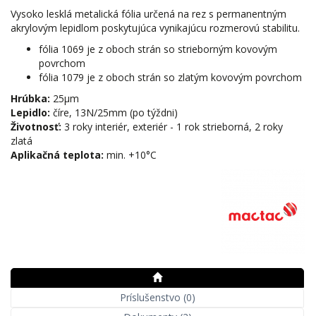
Vysoko lesklá metalická fólia určená na rez s permanentným
akrylovým lepidlom poskytujúca vynikajúcu rozmerovú stabilitu.
fólia 1069 je z oboch strán so strieborným kovovým
povrchom
fólia 1079 je z oboch strán so zlatým kovovým povrchom
Hrúbka:
25μm
Lepidlo:
číre, 13N/25mm (po týždni)
Životnosť:
3 roky interiér, exteriér - 1 rok strieborná, 2 roky
zlatá
Aplikačná teplota:
min. +10°C
Príslušenstvo (0)