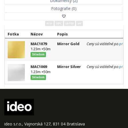
Dokumenty (2)
Fotografie (0)
ECO
SOL
LATEX
UV
Fotka
Názov
Popis
MAC1079
Mirror Gold
Ceny sú viditeľné po
prihl
1.23m ×50m
Skladom
MAC1069
Mirror Silver
Ceny sú viditeľné po
prihl
1.23m ×50m
Skladom
ideo s.r.o., Vajnorská 127, 831 04 Bratislava