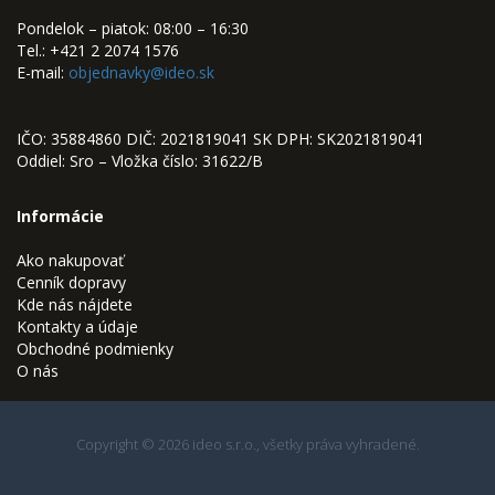
Pondelok – piatok: 08:00 – 16:30
Tel.: +421 2 2074 1576
E-mail:
objednavky@ideo.sk
IČO: 35884860 DIČ: 2021819041 SK DPH: SK2021819041
Oddiel: Sro – Vložka číslo: 31622/B
Informácie
Ako nakupovať
Cenník dopravy
Kde nás nájdete
Kontakty a údaje
Obchodné podmienky
O nás
Copyright © 2026 ideo s.r.o., všetky práva vyhradené.