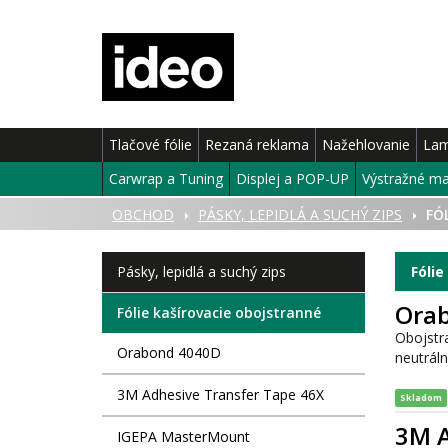
Tlačové fólie
Rezaná reklama
Nažehlovanie
Lam
Carwrap a Tuning
Displej a POP-UP
Výstražné ma
ÚVOD
OBCHOD
PÁSKY, LEPIDLÁ A SUCHÝ ZIPS
FÓ
Pásky, lepidlá a suchý zips
Fólie
Ora
Fólie kašírovacie obojstranné
Obojstr
Orabond 4040D
neutrál
3M Adhesive Transfer Tape 46X
Skladom
3M A
IGEPA MasterMount