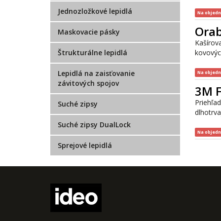
Jednozložkové lepidlá
Na objed
Ora
Maskovacie pásky
Kašírov
Štrukturálne lepidlá
kovovýc
Lepidlá na zaisťovanie
Na objed
závitových spojov
3M 
Priehľa
Suché zipsy
dlhotrva
Suché zipsy DualLock
Na objed
Sprejové lepidlá