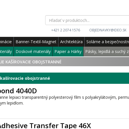
+421 2 2074 1576
OBJEDNAVKY@IDEO.SK
inácie
Banner-Textil-Magnet
Architektúra
Solárne a bezpečnost
teriály
Doskové materiály
Papier a Hárky
Pásky, lepidlá a suchý z
LIE KAŠÍROVACIE OBOJSTRANNÉ
 kašírovacie obojstranné
bond 4040D
anne lepiaci transparentný polyesterový film s polyakrylátovým, per
nym lepidlom.
dhesive Transfer Tape 46X