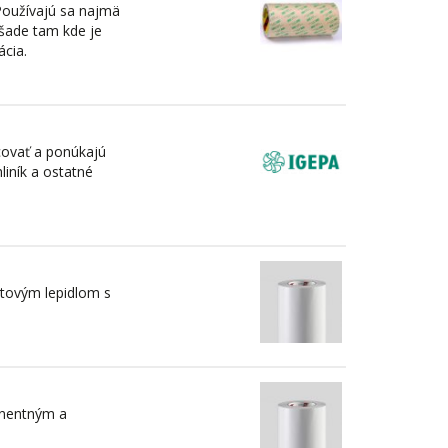
Používajú sa najmä
všade tam kde je
ácia.
covať a ponúkajú
liník a ostatné
átovým lepidlom s
anentným a