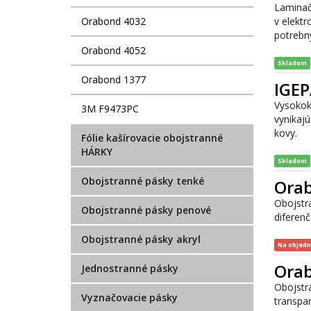
Laminač
Orabond 4032
v elektr
potrebný
Orabond 4052
Skladom
Orabond 1377
IGE
Vysokokv
3M F9473PC
vynikajú
kovy.
Fólie kašírovacie obojstranné
HÁRKY
Skladom
Obojstranné pásky tenké
Ora
Obojstra
Obojstranné pásky penové
diferen
Obojstranné pásky akryl
Na objed
Ora
Jednostranné pásky
Obojstr
Vyznačovacie pásky
transpa