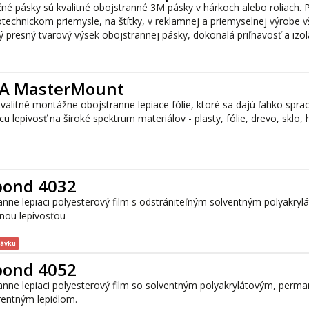
né pásky sú kvalitné obojstranné 3M pásky v hárkoch alebo roliach. 
otechnickom priemysle, na štítky, v reklamnej a priemyselnej výrobe 
 presný tvarový výsek obojstrannej pásky, dokonalá priľnavosť a izol
PA MasterMount
alitné montážne obojstranne lepiace fólie, ktoré sa dajú ľahko spra
cu lepivosť na široké spektrum materiálov - plasty, fólie, drevo, sklo, h
bond 4032
nne lepiaci polyesterový film s odstrániteľným solventným polyakryl
čnou lepivosťou
návku
bond 4052
anne lepiaci polyesterový film so solventným polyakrylátovým, perm
rentným lepidlom.