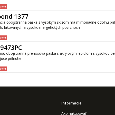
návku
bond 1377
acia obojstranná páska s vysokým sklzom má mimoriadne odolnú pri
h, lakovaných a vysokoenergetických povrchoch.
návku
F9473PC
dná, obojstranná prenosová páska s akrylovým lepidlom s vysokou p
júce priľnutie
návku
Informácie
Ako nakupovať