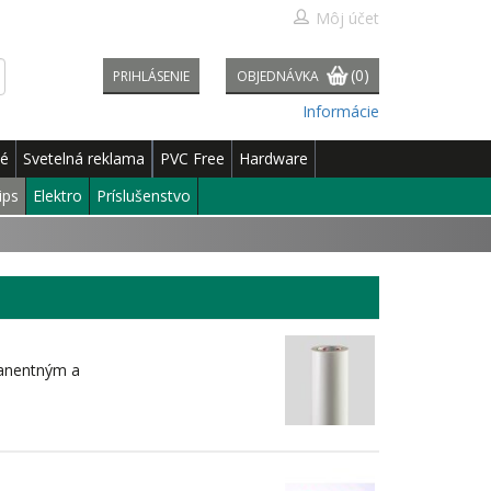
Môj účet
(0)
PRIHLÁSENIE
OBJEDNÁVKA
Informácie
né
Svetelná reklama
PVC Free
Hardware
ips
Elektro
Príslušenstvo
manentným a