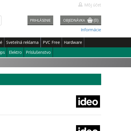
Môj účet
(0)
PRIHLÁSENIE
OBJEDNÁVKA
Informácie
né
Svetelná reklama
PVC Free
Hardware
ips
Elektro
Príslušenstvo