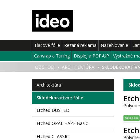
Tlačové fólie
Rezaná reklama
Nažehlovanie
Lam
Carwrap a Tuning
Displej a POP-UP
Výstražné ma
ÚVOD
OBCHOD
ARCHITEKTÚRA
SKLODEKORATÍVN
Architektúra
Sklod
Etc
Sklodekoratívne fólie
Polymeri
Etched DUSTED
Skladom
Etched OPAL HAZE Basic
Etch
Etched CLASSIC
Polymer