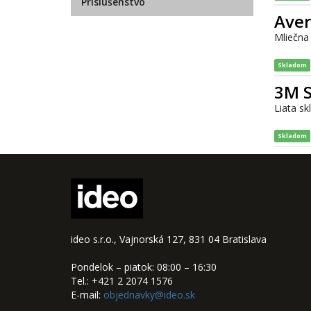
Príslušenstvo
Aver
Mliečna 
Skladom
3M S
Liata sk
Skladom
ideo s.r.o., Vajnorská 127, 831 04 Bratislava
Pondelok – piatok: 08:00 – 16:30
Tel.: +421 2 2074 1576
E-mail:
objednavky@ideo.sk