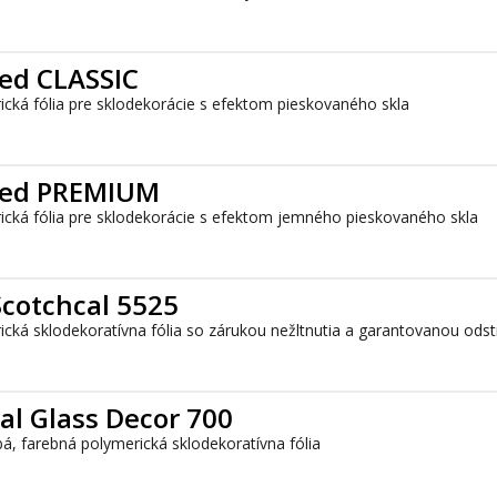
ed CLASSIC
ická fólia pre sklodekorácie s efektom pieskovaného skla
hed PREMIUM
ická fólia pre sklodekorácie s efektom jemného pieskovaného skla
cotchcal 5525
cká sklodekoratívna fólia so zárukou nežltnutia a garantovanou odst
l Glass Decor 700
á, farebná polymerická sklodekoratívna fólia