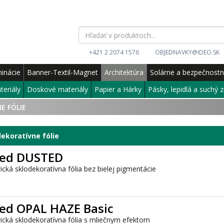
+421 2 2074 1576
OBJEDNAVKY@IDEO.SK
inácie
Banner-Textil-Magnet
Architektúra
Solárne a bezpečnost
teriály
Doskové materiály
Papier a Hárky
Pásky, lepidlá a suchý z
E FÓLIE
ekoratívne fólie
hed DUSTED
cká sklodekoratívna fólia bez bielej pigmentácie
ed OPAL HAZE Basic
ická sklodekoratívna fólia s mliečnym efektom