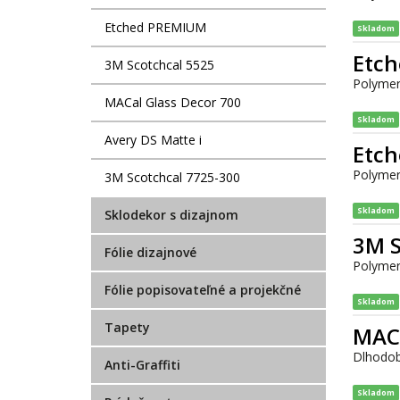
Etched PREMIUM
Skladom
Etch
3M Scotchcal 5525
Polymer
MACal Glass Decor 700
Skladom
Avery DS Matte i
Etc
Polymer
3M Scotchcal 7725-300
Skladom
Sklodekor s dizajnom
3M S
Fólie dizajnové
Polymeri
Fólie popisovateľné a projekčné
Skladom
Tapety
MACa
Dlhodob
Anti-Graffiti
Skladom