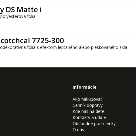
y DS Matte i
polyesterová fólia
cotchcal 7725-300
lodekoratívna fólia s efektom leptaného alebo pieskovaného skla
Informácie
Ako nakupovať
Cenník dopravy
Kde nás nájdete
Kontakty a údaje
Obchodné podmienky
O nás