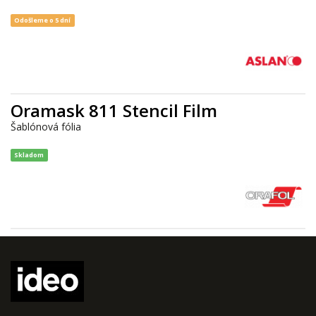
Odošleme o 5 dní
Oramask 811 Stencil Film
Šablónová fólia
Skladom