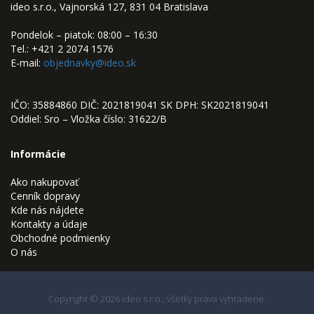
ideo s.r.o., Vajnorská 127, 831 04 Bratislava
Pondelok – piatok: 08:00 – 16:30
Tel.: +421 2 2074 1576
E-mail:
objednavky@ideo.sk
IČO: 35884860 DIČ: 2021819041 SK DPH: SK2021819041
Oddiel: Sro – Vložka číslo: 31622/B
Informácie
Ako nakupovať
Cenník dopravy
Kde nás nájdete
Kontakty a údaje
Obchodné podmienky
O nás
Copyright © 2026 ideo s.r.o., všetky práva vyhradené.