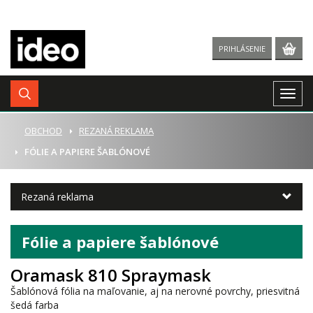
PRIHLÁSENIE
Togg
navig
ÚVOD
OBCHOD
REZANÁ REKLAMA
FÓLIE A PAPIERE ŠABLÓNOVÉ
Rezaná reklama
Fólie a papiere šablónové
Oramask 810 Spraymask
Šablónová fólia na maľovanie, aj na nerovné povrchy, priesvitná
šedá farba