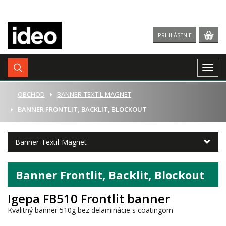
PRIHLÁSENIE
Togg
navig
ÚVOD
OBCHOD
BANNER-TEXTIL-MAGNET
BANNER FRONTLIT, BACKLIT, BLOCKOUT
Banner-Textil-Magnet
Banner Frontlit, Backlit, Blockout
Igepa FB510 Frontlit banner
Kvalitný banner 510g bez delaminácie s coatingom