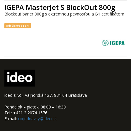
IGEPA MasterJet S BlockOut 800g
Blockout baner 800g s extrémnou pevnosťou a B1 certifikátom
Odošleme o 5 dní
ideo s.r.o., Vajnorská 127, 831 04 Bratislava
Pondelok – piatok: 08:00 – 16:30
Tel.: +421 2 2074 1576
E-mail:
objednavky@ideo.sk