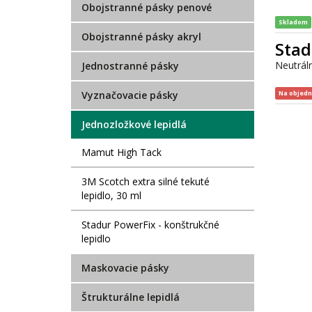
Obojstranné pásky penové
Skladom
Obojstranné pásky akryl
Stad
Neutráln
Jednostranné pásky
Vyznačovacie pásky
Na objed
Jednozložkové lepidlá
Mamut High Tack
3M Scotch extra silné tekuté
lepidlo, 30 ml
Stadur PowerFix - konštrukčné
lepidlo
Maskovacie pásky
Štrukturálne lepidlá