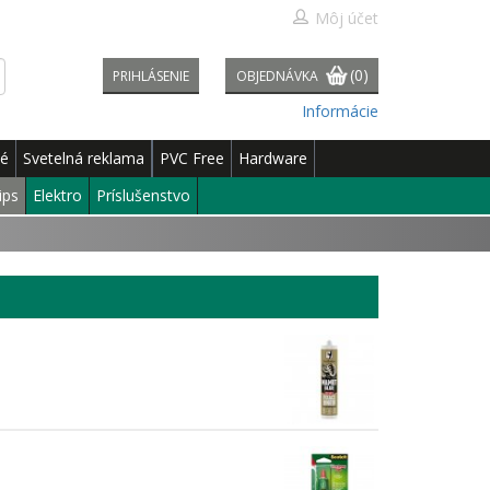
Môj účet
(0)
PRIHLÁSENIE
OBJEDNÁVKA
Informácie
né
Svetelná reklama
PVC Free
Hardware
ips
Elektro
Príslušenstvo