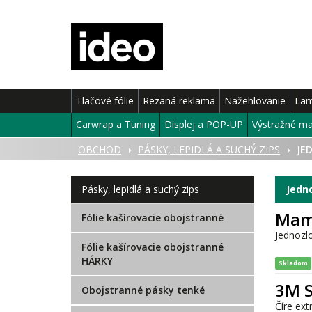
Tlačové fólie
Rezaná reklama
Nažehlovanie
Lam
Carwrap a Tuning
Displej a POP-UP
Výstražné ma
ÚVOD
OBCHOD
PÁSKY, LEPIDLÁ A SUCHÝ ZIPS
JE
Pásky, lepidlá a suchý zips
Jedno
Mam
Fólie kašírovacie obojstranné
Jednozlo
Fólie kašírovacie obojstranné
HÁRKY
Skladom
3M S
Obojstranné pásky tenké
Číre ext