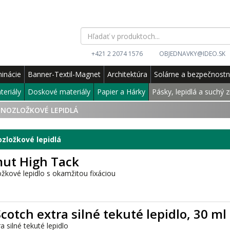
+421 2 2074 1576
OBJEDNAVKY@IDEO.SK
inácie
Banner-Textil-Magnet
Architektúra
Solárne a bezpečnost
teriály
Doskové materiály
Papier a Hárky
Pásky, lepidlá a suchý z
DNOZLOŽKOVÉ LEPIDLÁ
zložkové lepidlá
ut High Tack
žkové lepidlo s okamžitou fixáciou
cotch extra silné tekuté lepidlo, 30 ml
ra silné tekuté lepidlo