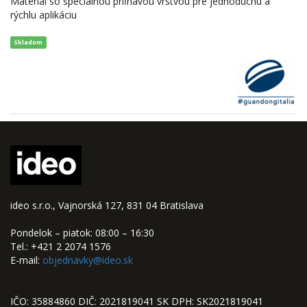
Materiál so špeciálnou priľnavou vrstvou pre jednoduchú a
rýchlu aplikáciu
Skladom
ideo s.r.o., Vajnorská 127, 831 04 Bratislava
Pondelok – piatok: 08:00 – 16:30
Tel.: +421 2 2074 1576
E-mail:
objednavky@ideo.sk
IČO: 35884860 DIČ: 2021819041 SK DPH: SK2021819041