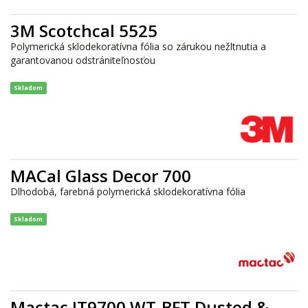
3M Scotchcal 5525
Polymerická sklodekoratívna fólia so zárukou nežltnutia a
garantovanou odstrániteľnosťou
Skladom
MACal Glass Decor 700
Dlhodobá, farebná polymerická sklodekoratívna fólia
Skladom
Mactac JT9700 WT-BFT Dusted &