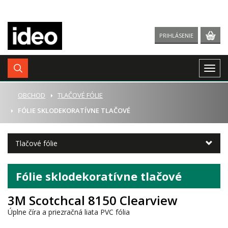
PRIHLÁSENIE
Togg
navig
ÚVOD
OBCHOD
TLAČOVÉ FÓLIE
FÓLIE SKLODEKORATÍVNE TLAČOVÉ
Tlačové fólie
Fólie sklodekoratívne tlačové
3M Scotchcal 8150 Clearview
Úplne číra a priezračná liata PVC fólia