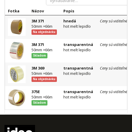
Fotka
Názov
Popis
3M 371
hnedá
Ceny sú viditeľné p
50mm ×66m
hot melt lepidlo
Na objednávku
3M 371
transparentná
Ceny sú viditeľné p
50mm ×66m
hot melt lepidlo
Skladom
3M 369
transparentná
Ceny sú viditeľné p
50mm ×66m
hot melt lepidlo
Na objednávku
375E
transparentná
Ceny sú viditeľné p
50mm ×66m
hot melt lepidlo
Skladom