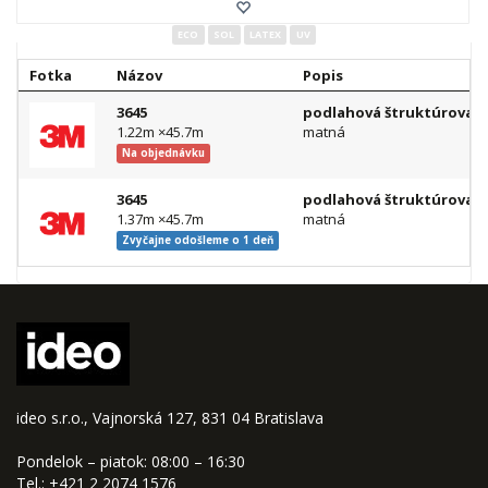
ECO
SOL
LATEX
UV
Fotka
Názov
Popis
3645
podlahová štruktúrovan
1.22m ×45.7m
matná
Na objednávku
3645
podlahová štruktúrovan
1.37m ×45.7m
matná
Zvyčajne odošleme o 1 deň
ideo s.r.o., Vajnorská 127, 831 04 Bratislava
Pondelok – piatok: 08:00 – 16:30
Tel.: +421 2 2074 1576