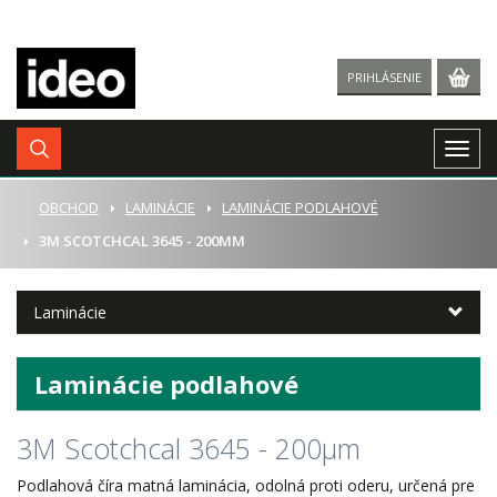
PRIHLÁSENIE
Togg
navig
ÚVOD
OBCHOD
LAMINÁCIE
LAMINÁCIE PODLAHOVÉ
3M SCOTCHCAL 3645 - 200ΜM
Laminácie
Laminácie podlahové
3M Scotchcal 3645 - 200μm
Podlahová číra matná laminácia, odolná proti oderu, určená pre