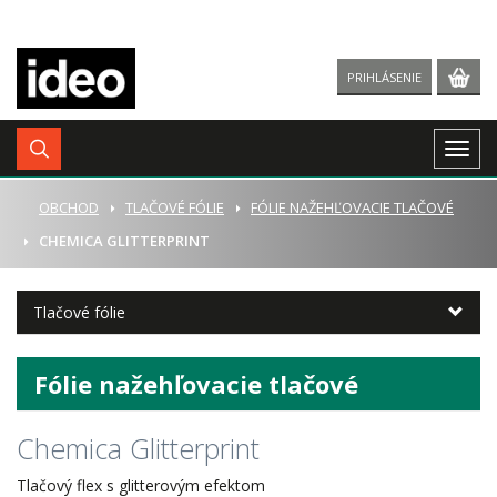
PRIHLÁSENIE
Togg
navig
ÚVOD
OBCHOD
TLAČOVÉ FÓLIE
FÓLIE NAŽEHĽOVACIE TLAČOVÉ
CHEMICA GLITTERPRINT
Tlačové fólie
Fólie nažehľovacie tlačové
Chemica Glitterprint
Tlačový flex s glitterovým efektom