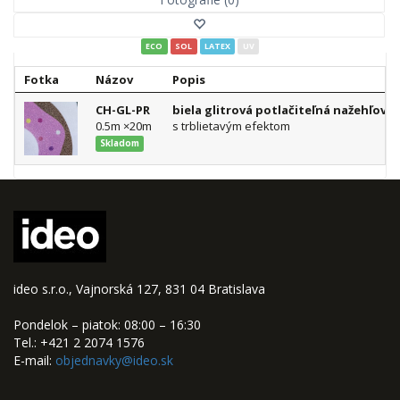
ECO
SOL
LATEX
UV
Fotka
Názov
Popis
CH-GL-PR
biela glitrová potlačiteľná nažehľovac
0.5m ×20m
s trblietavým efektom
Skladom
ideo s.r.o., Vajnorská 127, 831 04 Bratislava
Pondelok – piatok: 08:00 – 16:30
Tel.: +421 2 2074 1576
E-mail:
objednavky@ideo.sk