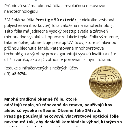
Prémiová solárna okenná fólia s revolučnou nekovovou
nanotechnológiou
3M Solárna fólia
Prestige 50 exteriér
je niekoľko vrstvová
polyesterová (bez kovov) fólia založená na nanotechnológii.
Táto fólia má jedinečne vysoký prestup svetla a zároveň
mimoriadne vysokú schopnosť redukcie tepla. Fólia významne,
takmer úplne, obmedzuje prestup UV lúčov, ktoré sú hlavnou
príčinou blednutia farieb. Patentovaná mnohovrstvová
technológia a výrobný proces garantujú vysokú kvalitu a ešte
dlhšiu záruku, ako aj životnosť v porovnaní s inými fóliami.
Redukcia infračervených slnečných lúčov
(IR)
až
97%.
Mnohé tradičné okenné fólie, ktoré
odrážajú teplo, sú tónované do tmava, používajú kov
alebo sú vysoko reflexné. Okenné fólie 3M radu
Prestige používajú nekovové, viacvrstvové optické fólie
navrhnuté tak, aby dosiahli kombináciu výhod, ktorým sa