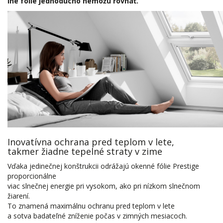
iné fólie jednoducho nemôžu rovnať.
Inovatívna ochrana pred teplom v lete,
takmer žiadne tepelné straty v zime
Vďaka jedinečnej konštrukcii odrážajú okenné fólie Prestige
proporcionálne
viac slnečnej energie pri vysokom, ako pri nízkom slnečnom
žiarení.
To znamená maximálnu ochranu pred teplom v lete
a sotva badateľné zníženie počas v zimných mesiacoch.