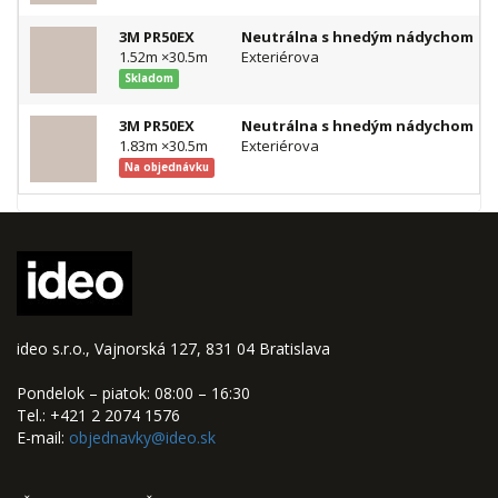
3M PR50EX
Neutrálna s hnedým nádychom
1.52m ×30.5m
Exteriérova
Skladom
3M PR50EX
Neutrálna s hnedým nádychom
1.83m ×30.5m
Exteriérova
Na objednávku
ideo s.r.o., Vajnorská 127, 831 04 Bratislava
Pondelok – piatok: 08:00 – 16:30
Tel.: +421 2 2074 1576
E-mail:
objednavky@ideo.sk