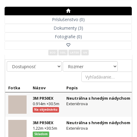
Príslušenstvo (0)
Dokumenty (3)
Fotografie (0)
ECO
SOL
LATEX
UV
Fotka
Názov
Popis
3M PR50EX
Neutrálna s hnedým nádychom
0.914m ×30.5m
Exteriérova
Na objednávku
3M PR50EX
Neutrálna s hnedým nádychom
1.22m ×30.5m
Exteriérova
Skladom