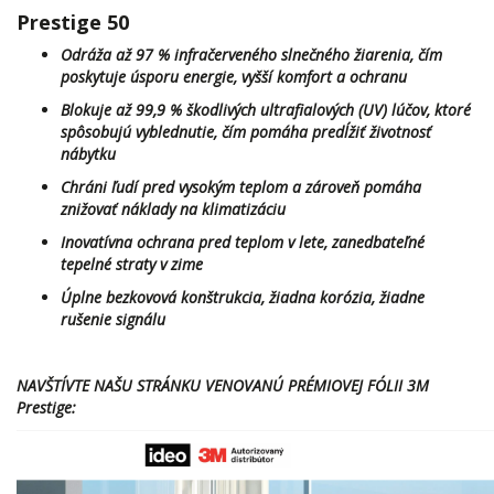
Prestige 50
Odráža až 97 % infračerveného slnečného žiarenia, čím
poskytuje úsporu energie, vyšší komfort a ochranu
Blokuje až 99,9 % škodlivých ultrafialových (UV) lúčov, ktoré
spôsobujú vyblednutie, čím pomáha predĺžiť životnosť
nábytku
Chráni ľudí pred vysokým teplom a zároveň pomáha
znižovať náklady na klimatizáciu
Inovatívna ochrana pred teplom v lete, zanedbateľné
tepelné straty v zime
Úplne bezkovová konštrukcia, žiadna korózia, žiadne
rušenie signálu
NAVŠTÍVTE NAŠU STRÁNKU VENOVANÚ PRÉMIOVEJ FÓLII 3M
Prestige: